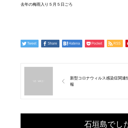
去年の梅雨入り５月５日ごろ
Tweet
Share
Hatena
Pocket
RSS
新型コロナウィルス感染症関連
報
石垣島でし