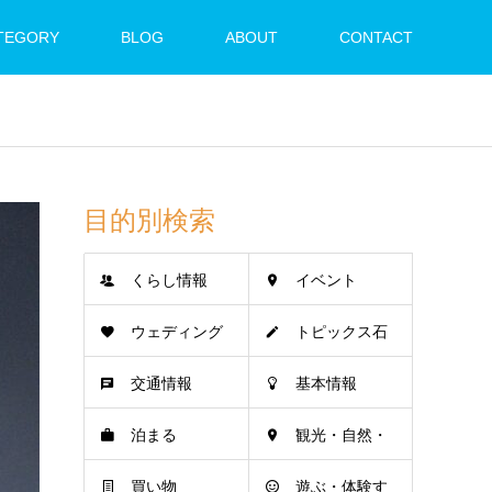
TEGORY
BLOG
ABOUT
CONTACT
目的別検索
くらし情報
イベント
ウェディング
トピックス石
交通情報
基本情報
垣島
泊まる
観光・自然・
買い物
遊ぶ・体験す
名所