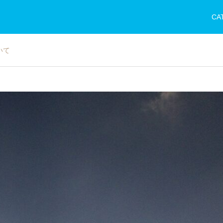
CA
いて