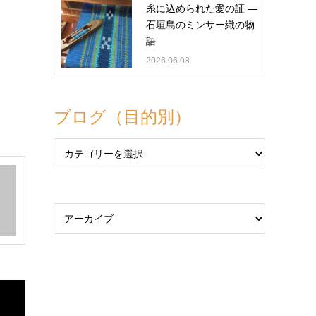
糸に込められた愛の証 ―
石垣島のミンサー織の物
語
2026.06.08
ブログ（目的別）