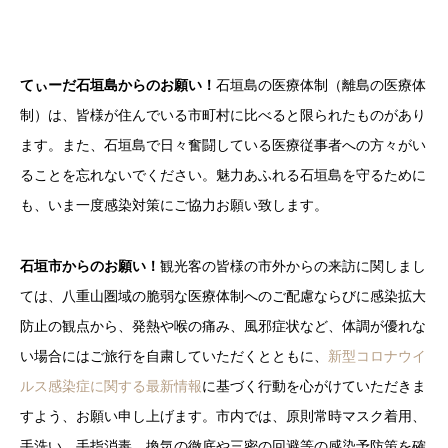
てぃーだ石垣島からのお願い！
石垣島の医療体制（離島の医療体
制）は、皆様が住んでいる市町村に比べると限られたものがあり
ます。また、石垣島で日々奮闘している医療従事者への方々がい
ることを忘れないでください。魅力あふれる石垣島を守るために
も、いま一度感染対策にご協力お願い致します。
石垣市からのお願い！
観光客の皆様の市外からの来訪に関しまし
ては、八重山圏域の脆弱な医療体制へのご配慮ならびに感染拡大
防止の観点から、発熱や喉の痛み、風邪症状など、体調が優れな
い場合にはご旅行を自粛していただくとともに、
新型コロナウイ
ルス感染症に関する最新情報
に基づく行動を心がけていただきま
すよう、お願い申し上げます。市内では、原則常時マスク着用、
手洗い、手指消毒、換気の徹底や三密の回避等の感染予防策を確