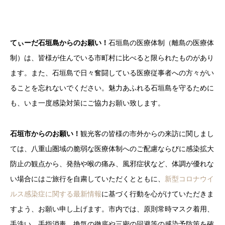
てぃーだ石垣島からのお願い！
石垣島の医療体制（離島の医療体
制）は、皆様が住んでいる市町村に比べると限られたものがあり
ます。また、石垣島で日々奮闘している医療従事者への方々がい
ることを忘れないでください。魅力あふれる石垣島を守るために
も、いま一度感染対策にご協力お願い致します。
石垣市からのお願い！
観光客の皆様の市外からの来訪に関しまし
ては、八重山圏域の脆弱な医療体制へのご配慮ならびに感染拡大
防止の観点から、発熱や喉の痛み、風邪症状など、体調が優れな
い場合にはご旅行を自粛していただくとともに、
新型コロナウイ
ルス感染症に関する最新情報
に基づく行動を心がけていただきま
すよう、お願い申し上げます。市内では、原則常時マスク着用、
手洗い、手指消毒、換気の徹底や三密の回避等の感染予防策を確