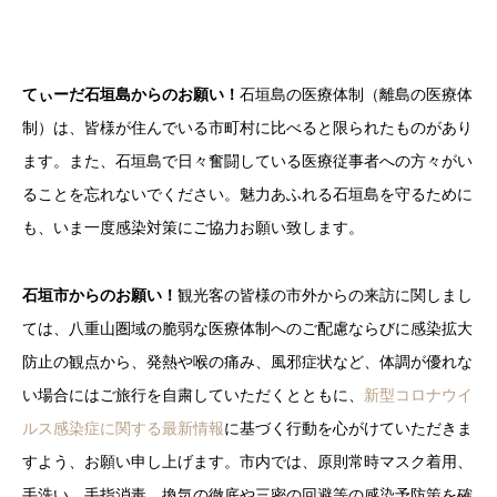
てぃーだ石垣島からのお願い！
石垣島の医療体制（離島の医療体
制）は、皆様が住んでいる市町村に比べると限られたものがあり
ます。また、石垣島で日々奮闘している医療従事者への方々がい
ることを忘れないでください。魅力あふれる石垣島を守るために
も、いま一度感染対策にご協力お願い致します。
石垣市からのお願い！
観光客の皆様の市外からの来訪に関しまし
ては、八重山圏域の脆弱な医療体制へのご配慮ならびに感染拡大
防止の観点から、発熱や喉の痛み、風邪症状など、体調が優れな
い場合にはご旅行を自粛していただくとともに、
新型コロナウイ
ルス感染症に関する最新情報
に基づく行動を心がけていただきま
すよう、お願い申し上げます。市内では、原則常時マスク着用、
手洗い、手指消毒、換気の徹底や三密の回避等の感染予防策を確