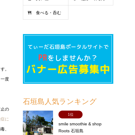
食べる・呑む
る
ます。
ま一度
石垣島人気ランキング
防止の
1位
染症に
smile smoothie & shop
消毒、
Roots 石垣島