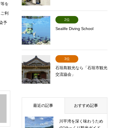
店等を
にご利
2位
染予
Sealife Diving School
3位
石垣島観光なら「石垣市観光
交流協会」
最近の記事
おすすめ記事
川平湾を深く味わうため
の“ゆっくり観光ガイド