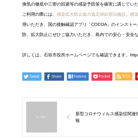
換気の徹底や三密の回避等の感染予防策を確実に講じてい
ご利用の際には、
感染拡大防止協力協定締結宿泊施設
、
感
用いただき、国の接触確認アプリ「COCOA」のインスト
防、拡大防止にぜひご協力いただき、島内での安心・安全
詳しくは、石垣市役所ホームページでも確認できます。https://www.cit
Tweet
Share
Hatena
Pocket
RSS
新型コロナウィルス感染症関連
報