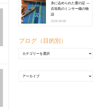
糸に込められた愛の証 ―
石垣島のミンサー織の物
語
2026.06.08
ブログ（目的別）