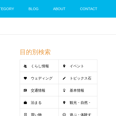
TEGORY
BLOG
ABOUT
CONTACT
目的別検索
くらし情報
イベント
ウェディング
トピックス石
交通情報
基本情報
垣島
泊まる
観光・自然・
買い物
遊ぶ・体験す
名所