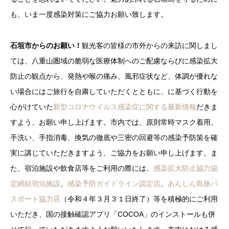
も、いま一度感染対策にご協力お願い致します。
石垣市からのお願い！
観光客の皆様の市外からの来訪に関しまし
ては、八重山圏域の脆弱な医療体制へのご配慮ならびに感染拡大
防止の観点から、発熱や喉の痛み、風邪症状など、体調が優れな
い場合にはご旅行を自粛していただくとともに、に基づく行動を
心がけていた
新型コロナウイルス感染症に関する最新情報
だきま
すよう、お願い申し上げます。市内では、原則常時マスク着用、
手洗い、手指消毒、換気の徹底や三密の回避等の感染予防策を確
実に講じていただきますよう、ご協力をお願い申し上げます。ま
た、宿泊施設や飲食店等をご利用の際には、
感染拡大防止協力協
定締結宿泊施設
、
感染予防ガイドライン認定店
、
あんしん島旅パ
スポート協力店
（令和４年３月３１日終了）等を積極的にご利用
いただき、国の接触確認アプリ「COCOA」のインストールも併