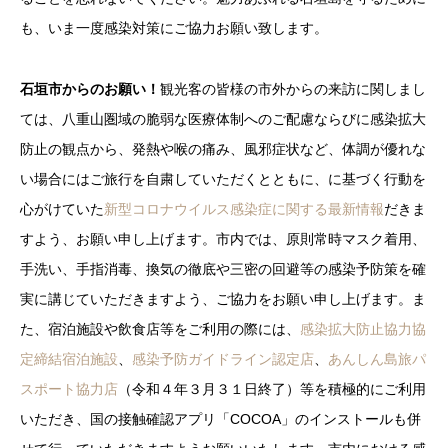
も、いま一度感染対策にご協力お願い致します。
石垣市からのお願い！
観光客の皆様の市外からの来訪に関しまし
ては、八重山圏域の脆弱な医療体制へのご配慮ならびに感染拡大
防止の観点から、発熱や喉の痛み、風邪症状など、体調が優れな
い場合にはご旅行を自粛していただくとともに、に基づく行動を
心がけていた
新型コロナウイルス感染症に関する最新情報
だきま
すよう、お願い申し上げます。市内では、原則常時マスク着用、
手洗い、手指消毒、換気の徹底や三密の回避等の感染予防策を確
実に講じていただきますよう、ご協力をお願い申し上げます。ま
た、宿泊施設や飲食店等をご利用の際には、
感染拡大防止協力協
定締結宿泊施設
、
感染予防ガイドライン認定店
、
あんしん島旅パ
スポート協力店
（令和４年３月３１日終了）等を積極的にご利用
いただき、国の接触確認アプリ「COCOA」のインストールも併