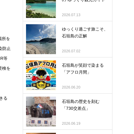
2026.07.13
ゆっくり過ごす旅こそ、
石垣島の正解
場所を
染防止
2026.07.02
R等
石垣島が笑顔で染まる
受検を
「アフロ月間」
2026.06.20
きる
石垣島の歴史を刻む
「730交差点」
2026.06.19