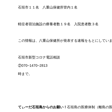
石垣市１１名 八重山保健所管内１名
軽症者宿泊施設の療養者数１９名 入院患者数３名
この情報は、八重山保健所が発表する速報をもとにしてい
石垣市新型コロナ電話相談 電
②070−1470−2813 お電話番号
時まで。
てぃーだ石垣島からのお願い！
石垣島の医療体制（離島の