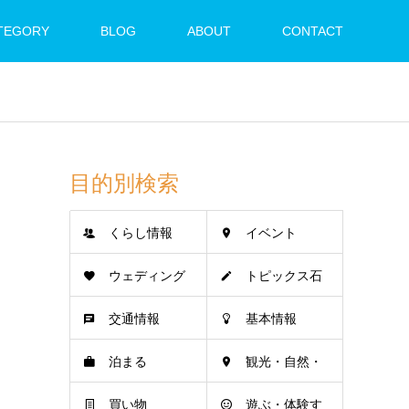
TEGORY
BLOG
ABOUT
CONTACT
目的別検索
くらし情報
イベント
ウェディング
トピックス石
交通情報
基本情報
垣島
泊まる
観光・自然・
買い物
遊ぶ・体験す
名所