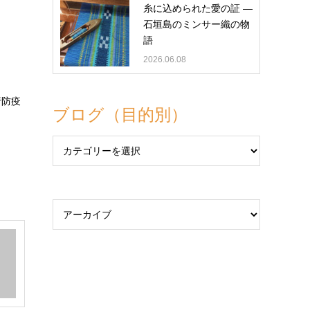
糸に込められた愛の証 ―
石垣島のミンサー織の物
語
2026.06.08
行防疫
ブログ（目的別）