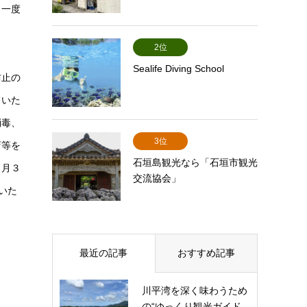
ま一度
2位
Sealife Diving School
防止の
ていた
消毒、
3位
店等を
石垣島観光なら「石垣市観光
３月３
交流協会」
いた
最近の記事
おすすめ記事
川平湾を深く味わうため
の“ゆっくり観光ガイド