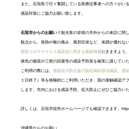
また、石垣島で日々奮闘している医療従事者への方々がい
感染対策にご協力お願い致します。
石垣市からのお願い！
観光客の皆様の市外からの来訪に関
観点から、発熱や喉の痛み、風邪症状など、体調が優れな
新型コロナウイルス感染症に関する最新情報
だきますよう
換気の徹底や三密の回避等の感染予防策を確実に講じてい
ご利用の際には、
感染拡大防止協力協定締結宿泊施設
、
感
１日終了）等を積極的にご利用いただき、国の接触確認アプ
します。市内における感染予防、拡大防止にぜひご協力い
詳しくは、石垣市役所ホームページでも確認できます。https://www.cit
沖縄県からのお願い