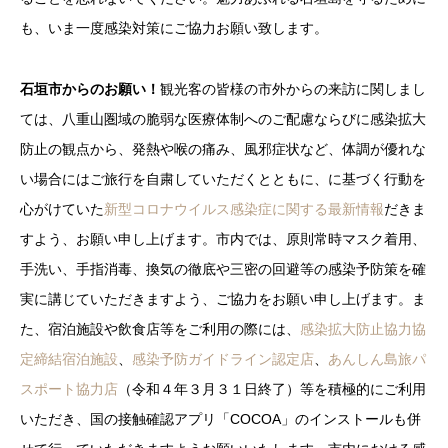
も、いま一度感染対策にご協力お願い致します。
石垣市からのお願い！
観光客の皆様の市外からの来訪に関しまし
ては、八重山圏域の脆弱な医療体制へのご配慮ならびに感染拡大
防止の観点から、発熱や喉の痛み、風邪症状など、体調が優れな
い場合にはご旅行を自粛していただくとともに、に基づく行動を
心がけていた
新型コロナウイルス感染症に関する最新情報
だきま
すよう、お願い申し上げます。市内では、原則常時マスク着用、
手洗い、手指消毒、換気の徹底や三密の回避等の感染予防策を確
実に講じていただきますよう、ご協力をお願い申し上げます。ま
た、宿泊施設や飲食店等をご利用の際には、
感染拡大防止協力協
定締結宿泊施設
、
感染予防ガイドライン認定店
、
あんしん島旅パ
スポート協力店
（令和４年３月３１日終了）等を積極的にご利用
いただき、国の接触確認アプリ「COCOA」のインストールも併