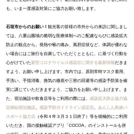
も、いま一度感染対策にご協力お願い致します。
石垣市からのお願い！
観光客の皆様の市外からの来訪に関しまし
ては、八重山圏域の脆弱な医療体制へのご配慮ならびに感染拡大
防止の観点から、発熱や喉の痛み、風邪症状など、体調が優れな
い場合にはご旅行を自粛していただくとともに、に基づく行動を
心がけていた
新型コロナウイルス感染症に関する最新情報
だきま
すよう、お願い申し上げます。市内では、原則常時マスク着用、
手洗い、手指消毒、換気の徹底や三密の回避等の感染予防策を確
実に講じていただきますよう、ご協力をお願い申し上げます。ま
た、宿泊施設や飲食店等をご利用の際には、
感染拡大防止協力協
定締結宿泊施設
、
感染予防ガイドライン認定店
、
あんしん島旅パ
スポート協力店
（令和４年３月３１日終了）等を積極的にご利用
いただき、国の接触確認アプリ「COCOA」のインストールも併