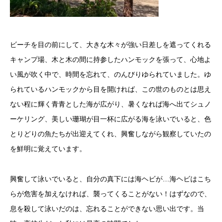
ビーチを目の前にして、大きな木々が強い日差しを遮ってくれる
キャンプ場、木と木の間に持参したハンモックを張って、心地よ
い風が吹く中で、時間を忘れて、のんびりゆられていました。ゆ
られているハンモックから目を開ければ、この世のものとは思え
ない程に輝く青青とした海が広がり、暑くなれば海へ出てシュノ
ーケリング、美しい珊瑚が目一杯に広がる海を泳いでいると、色
とりどりの魚たちが出迎えてくれ、興奮しながら観察していたの
を鮮明に覚えています。
興奮して泳いでいると、自分の真下には海ヘビが…海ヘビはこち
らが危害を加えなければ、襲ってくることがない！はずなので、
息を殺して泳いだのは、忘れることができない思い出です。当